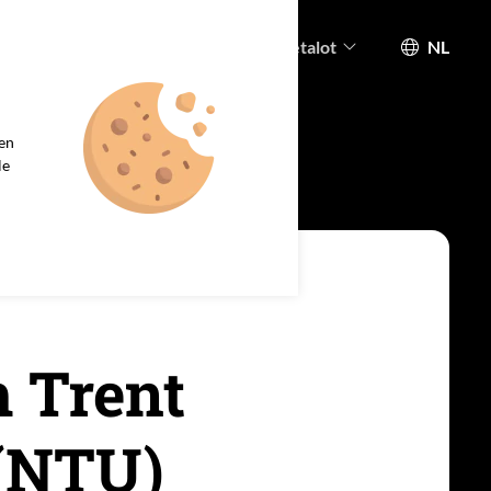
munity
Academy
Nieuws
Metalot
NL
nium Power
Zink Power
een
ten
Projecten
le
 Trent
 (NTU)