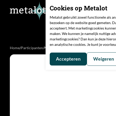
Cookies op Metalot
Metalot gebruikt zowel functionele als a
bezoeken op de website goed gemeten. Da
accepteert. Met marketingcookies kunnen
maken. We kunnen je namelijk nuttige adve
marketingcookies? Dan kun je deze hiero
en analytische cookies. Je kunt je voorke
Home
/
Participanten
/
Nottingham Trent University
Accepteren
Weigeren