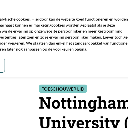
Technologie
Com
nalytische cookies. Hierdoor kan de website goed functioneren en worden
arnaast kunnen er marketingcookies worden geplaatst als je deze
Iron Power
Alumi
 wij de ervaring op onze website persoonlijker en meer gestroomlijnd
rtenties laten zien en zo je ervaring persoonlijker maken. Liever toch g
Projecten
Projec
nder weigeren. We plaatsen dan enkel het standaardpakket van functione
uren later nog aanpassen op de
voorkeuren pagina.
Visie
TOESCHOUWER LID
Nottingham
University