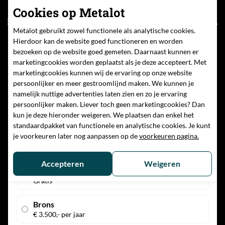
Cookies op Metalot
Community
NL
Metalot gebruikt zowel functionele als analytische cookies.
Hierdoor kan de website goed functioneren en worden
bezoeken op de website goed gemeten. Daarnaast kunnen er
marketingcookies worden geplaatst als je deze accepteert. Met
marketingcookies kunnen wij de ervaring op onze website
ONTWIKKELAAR
persoonlijker en meer gestroomlijnd maken. We kunnen je
Aanmelden voor
namelijk nuttige advertenties laten zien en zo je ervaring
persoonlijker maken. Liever toch geen marketingcookies? Dan
lidmaatschap
kun je deze hieronder weigeren. We plaatsen dan enkel het
standaardpakket van functionele en analytische cookies. Je kunt
je voorkeuren later nog aanpassen op de
voorkeuren pagina.
Kies lidmaatschap
Accepteren
Weigeren
Toeschouwer
Gratis
Brons
€ 3.500,- per jaar