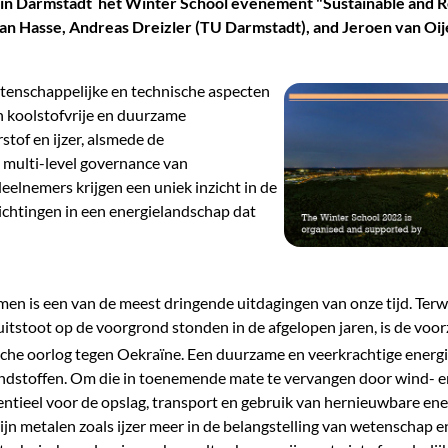
in Darmstadt het Winter School evenement "Sustainable and Re
ian Hasse, Andreas Dreizler (TU Darmstadt), and Jeroen van Oi
tenschappelijke en technische aspecten
n koolstofvrije en duurzame
tof en ijzer, alsmede de
 multi-level governance van
eelnemers krijgen een uniek inzicht in de
ichtingen in een energielandschap dat
en is een van de meest dringende uitdagingen van onze tijd. Terwij
uitstoot op de voorgrond stonden in de afgelopen jaren, is de voo
ische oorlog tegen Oekraïne. Een duurzame en veerkrachtige energ
andstoffen. Om die in toenemende mate te vervangen door wind- e
entieel voor de opslag, transport en gebruik van hernieuwbare ene
ijn metalen zoals ijzer meer in de belangstelling van wetenschap en