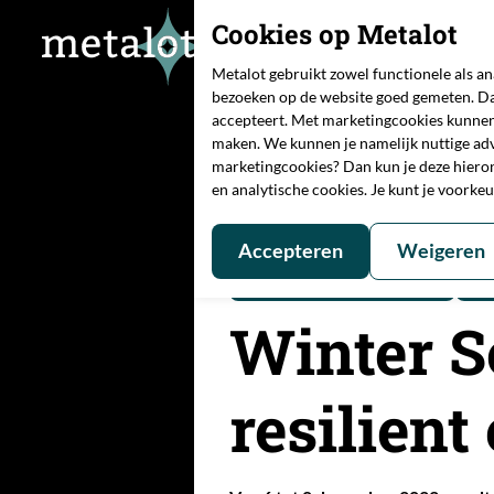
Cookies op Metalot
Metalot gebruikt zowel functionele als a
bezoeken op de website goed gemeten. Da
accepteert. Met marketingcookies kunnen
maken. We kunnen je namelijk nuttige adve
marketingcookies? Dan kun je deze hiero
en analytische cookies. Je kunt je voorke
Home
/
Nieuws
/
Winter School Sustainable en
Accepteren
Weigeren
Gepubliceerd:
08-11-2022
Winter S
resilient