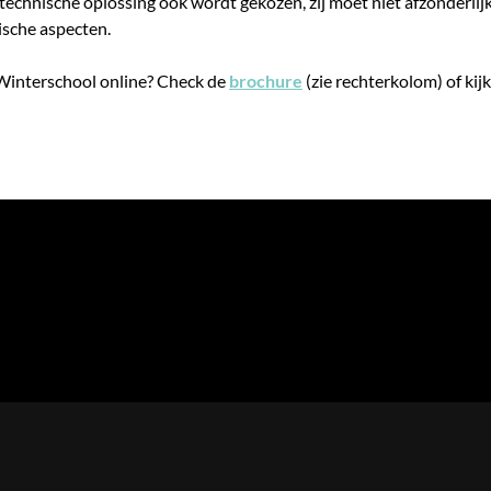
technische oplossing ook wordt gekozen, zij moet niet afzonderlij
sche aspecten.
Winterschool online? Check de
brochure
(zie rechterkolom) of kij