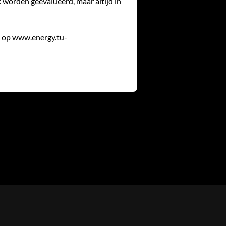
k worden geëvalueerd, maar altijd in
k op
www.energy.tu-