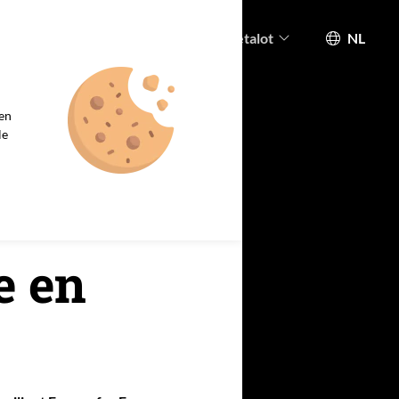
munity
Academy
Nieuws
Metalot
NL
nium Power
Zink Power
een
ten
Projecten
le
e en