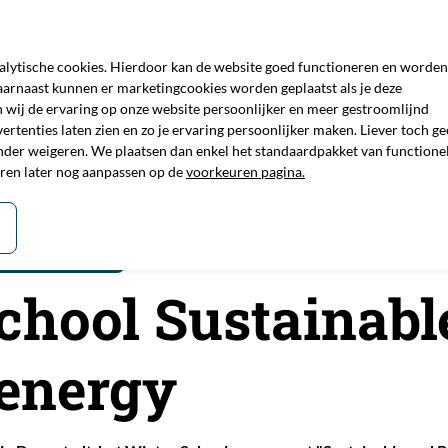
Technologie
Com
nalytische cookies. Hierdoor kan de website goed functioneren en worden
arnaast kunnen er marketingcookies worden geplaatst als je deze
Iron Power
Alumi
 wij de ervaring op onze website persoonlijker en meer gestroomlijnd
rtenties laten zien en zo je ervaring persoonlijker maken. Liever toch g
Projecten
Projec
nder weigeren. We plaatsen dan enkel het standaardpakket van functione
uren later nog aanpassen op de
voorkeuren pagina.
Visie
 resilient energy
Leestijd:
2 minuten
chool Sustainabl
 energy