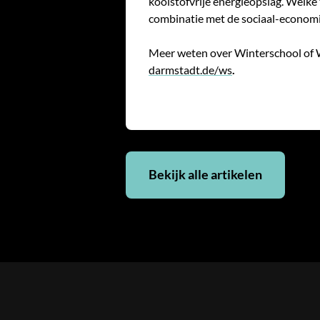
koolstofvrije energieopslag. Welke 
combinatie met de sociaal-economi
Meer weten over Winterschool of 
darmstadt.de/ws
.
Bekijk alle artikelen