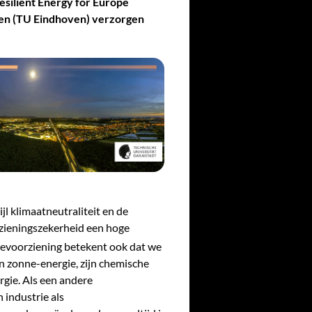
silient Energy for Europe
jen (TU Eindhoven) verzorgen
l klimaatneutraliteit en de
rzieningszekerheid een hoge
ievoorziening betekent ook dat we
n zonne-energie, zijn chemische
rgie. Als een andere
 industrie als