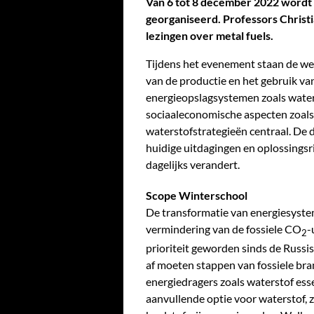
Van 6 tot 8 december 2022 wordt 
georganiseerd. Professors Christ
lezingen over metal fuels.
Tijdens het evenement staan de we
van de productie en het gebruik va
energieopslagsystemen zoals waters
sociaaleconomische aspecten zoals
waterstofstrategieën centraal. De d
huidige uitdagingen en oplossingsr
dagelijks verandert.
Scope Winterschool
De transformatie van energiesystem
vermindering van de fossiele CO
-
2
prioriteit geworden sinds de Russ
af moeten stappen van fossiele br
energiedragers zoals waterstof ess
aanvullende optie voor waterstof, z